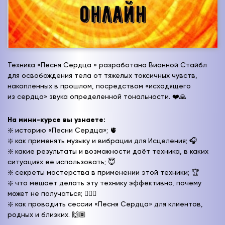
Техника «Песня Сердца » разработана Вианной Стайбл
для освобождения тела от тяжелых токсичных чувств,
накопленных в прошлом, посредством «исходящего
из сердца» звука определенной тональности. ❤️🙏
На мини-курсе вы узнаете:
❇️ историю «Песни Сердца»; 🫀
❇️ как применять музыку и вибрации для Исцеления; 🎧
❇️ какие результаты и возможности даёт техника, в каких
ситуациях ее использовать; 😇
❇️ секреты мастерства в применении этой техники; 🏆
❇️ что мешает делать эту технику эффективно, почему
может не получаться; 🤷🏼‍♂️
❇️ как проводить сессии «Песня Сердца» для клиентов,
родных и близких. 🙌🏽